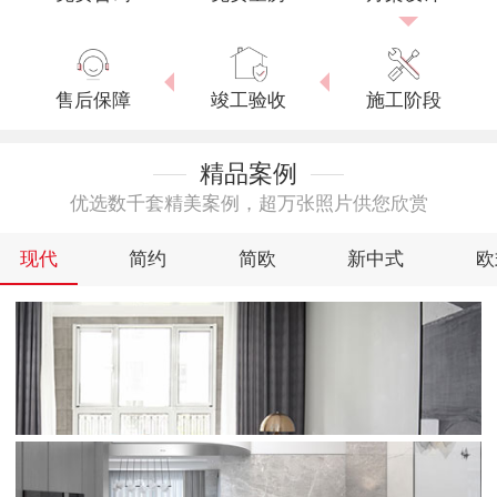
售后保障
竣工验收
施工阶段
精品案例
优选数千套精美案例，超万张照片供您欣赏
现代
简约
简欧
新中式
欧