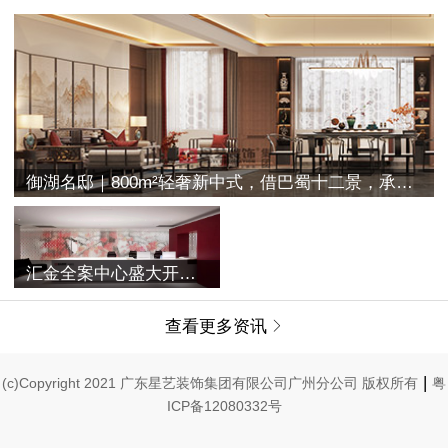
御湖名邸｜800m²轻奢新中式，借巴蜀十二景，承古典之空灵
汇金全案中心盛大开业 | 融合过往与未来，唤醒家的美学记忆
查看更多资讯

|
(c)Copyright 2021 广东星艺装饰集团有限公司广州分公司 版权所有
粤
ICP备12080332号