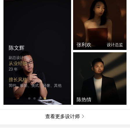
张利欢
设计总监
陈文辉
副总设计师
从业经验
23 年
擅长风格
简约、极简、美式、轻奢、其他
陈热情
查看更多设计师
