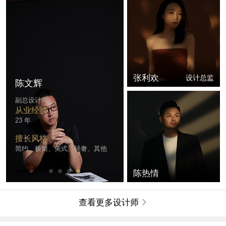
张利欢
设计总监
陈文辉
副总设计师
从业经验
23 年
擅长风格
简约、极简、美式、轻奢、其他
陈热情
查看更多设计师
