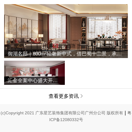
御湖名邸｜800m²轻奢新中式，借巴蜀十二景，承古典之空灵
汇金全案中心盛大开业 | 融合过往与未来，唤醒家的美学记忆
查看更多资讯

|
(c)Copyright 2021 广东星艺装饰集团有限公司广州分公司 版权所有
粤
ICP备12080332号