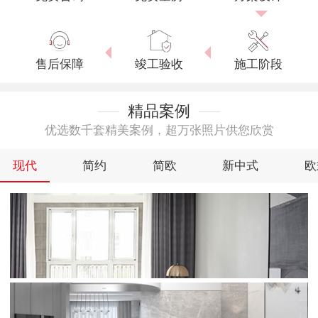
售后保障
竣工验收
施工阶段
精品案例
优选数千套精美案例，超万张照片供您欣赏
现代
简约
简欧
新中式
欧