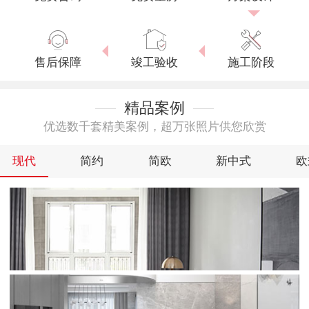
售后保障
竣工验收
施工阶段
精品案例
优选数千套精美案例，超万张照片供您欣赏
现代
简约
简欧
新中式
欧