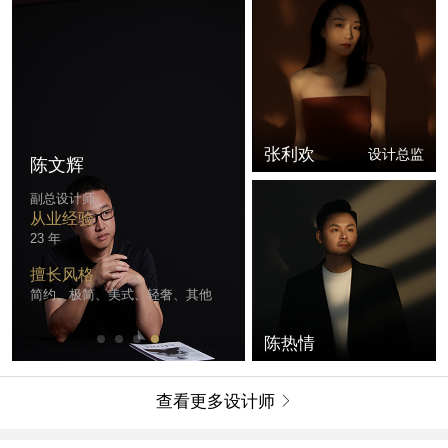
张利欢
设计总监
陈文辉
副总设计师
从业经验
23 年
擅长风格
简约、极简、美式、轻奢、其他
陈热情
查看更多设计师
