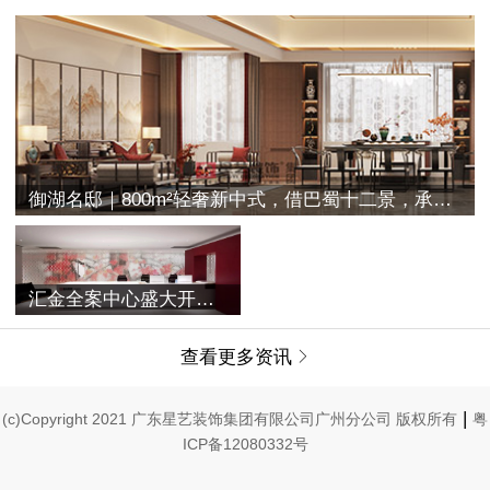
御湖名邸｜800m²轻奢新中式，借巴蜀十二景，承古典之空灵
汇金全案中心盛大开业 | 融合过往与未来，唤醒家的美学记忆
查看更多资讯

|
(c)Copyright 2021 广东星艺装饰集团有限公司广州分公司 版权所有
粤
ICP备12080332号