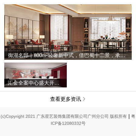
御湖名邸｜800m²轻奢新中式，借巴蜀十二景，承古典之空灵
汇金全案中心盛大开业 | 融合过往与未来，唤醒家的美学记忆
查看更多资讯

|
(c)Copyright 2021 广东星艺装饰集团有限公司广州分公司 版权所有
粤
ICP备12080332号