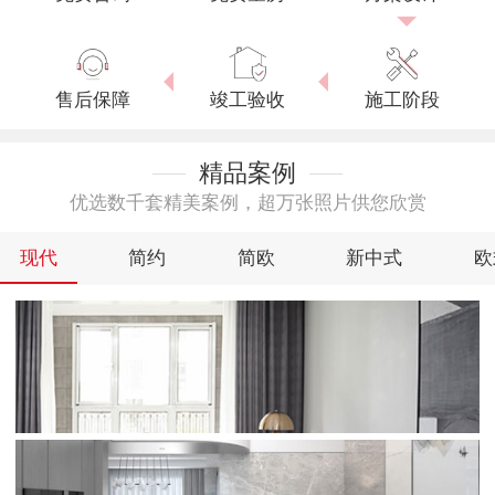
售后保障
竣工验收
施工阶段
精品案例
优选数千套精美案例，超万张照片供您欣赏
现代
简约
简欧
新中式
欧