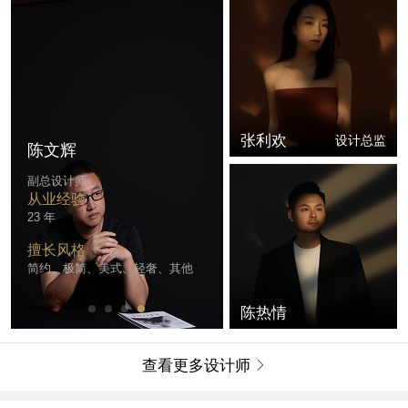
张利欢
设计总监
陈文辉
副总设计师
从业经验
23 年
擅长风格
简约、极简、美式、轻奢、其他
陈热情
查看更多设计师
