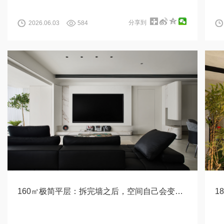
分享到
2026.06.03
584
160㎡极简平层：拆完墙之后，空间自己会变魔术
1