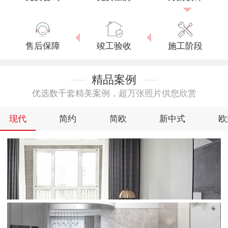
售后保障
竣工验收
施工阶段
精品案例
优选数千套精美案例，超万张照片供您欣赏
现代
简约
简欧
新中式
欧