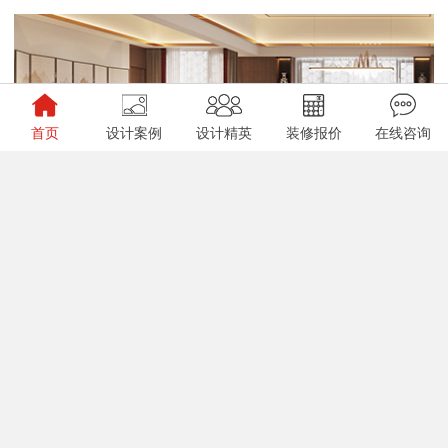
首页
设计案例
设计精英
装修报价
在线咨询
御湖名邸｜800m²轻奢新中式，借巴蜀十二景，承古典之空灵
汇金全案中心盛大开业 | 融合过往与未来，唤醒家的美学记忆
查看更多资讯

|
(c)Copyright 2021 广东星艺装饰集团有限公司广州分公司 版权所有
粤
ICP备12080332号