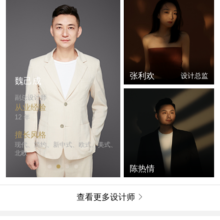
张利欢
设计总监
帅伯尤
陈文辉
副总设计师
副总设计师
从业经验
从业经验
15 年
23 年
擅长风格
擅长风格
、
现代、简约、新中式
简约、极简、美式、轻奢、其他
陈热情
查看更多设计师
