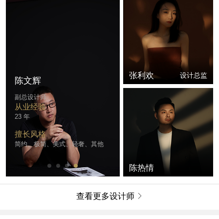
张利欢
设计总监
陈文辉
副总设计师
从业经验
23 年
擅长风格
简约、极简、美式、轻奢、其他
陈热情
查看更多设计师
