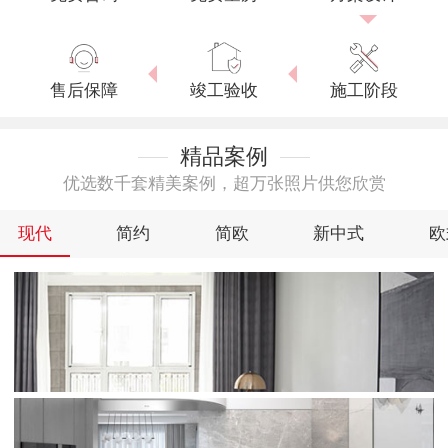
售后保障
竣工验收
施工阶段
精品案例
优选数千套精美案例，超万张照片供您欣赏
现代
简约
简欧
新中式
欧