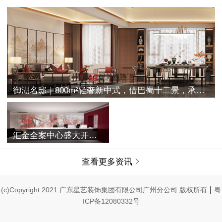
御湖名邸｜800m²轻奢新中式，借巴蜀十二景，承古典之空灵
汇金全案中心盛大开业 | 融合过往与未来，唤醒家的美学记忆
查看更多资讯

|
(c)Copyright 2021 广东星艺装饰集团有限公司广州分公司 版权所有
粤
ICP备12080332号