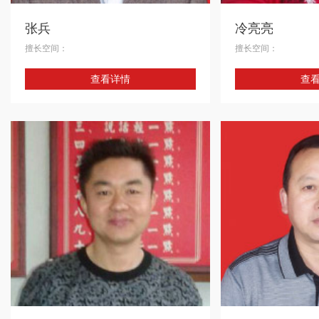
张兵
冷亮亮
擅长空间：
擅长空间：
个人简介：
个人简介：
查看详情
查
培训于丰良艺术学院， 现任星艺装饰集团
简介：培训于丰良艺术
（广州总部）项目经理。 【培训经历】：丰
集团（广州总部）项目
良艺术技能培训班 【技能职称】：室内装饰
历】： 2000年参加
项目经理 【从业时间】：2006年至今 【服务
业技能知识培训 20天
理念】：踏实做事，质量第一，客户至上，认
施工专业知识学习 30
真做人！ 【代表案例】： 珠江新城汇峰苑
管理顾问公司“团队执
280平米 简欧 四房两厅 花都美林湖别墅 400
称】： 2012年荣获
平米 欧式 恒大绿洲复式 400平米 欧式 五房两
部十大优秀项目经理 金
厅 恒大御景半岛玉兰湖 490平米 欧式 五房两
东室内装饰一级项目经理
厅
获广东室内装饰二级配
间】：2001年从事
任项目经理至今 【服
信，做事选择认真，
细节中不断需找经验