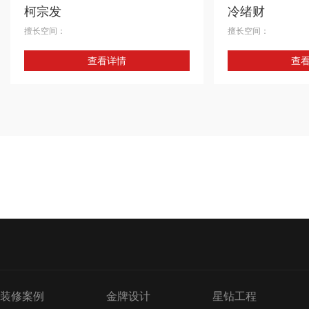
【代表案例】： 珠光御
柯宗发
冷绪财
五房两厅 博雅首府 欧式
擅长空间：
擅长空间：
富力中心办公室 公装 8
个人简介：
个人简介：
式 650 平米 别墅 珠江
查看详情
查
简介：培训于丰良艺术学院， 现任星艺装饰
简介： 现任星艺装饰
房两厅
集团（广州总部）项目经理。 【培训经
经理。 培训经历：20
历】：江西庐山西海丰良艺术学院 【技能职
训 【技能职称】：项
称】：项目经理、监理证、安全员证 【从业
间】：从2006年至今
时间】：2003年毕业于庐山西海艺术学院；
家当成自己家。 【代
2004年进入广东星艺。 【服务理念】：工作
式 花都万科 中式
热情认真、有责任心。 【代表案例】： 丽江
花园 新世界凯澳湾 新世界凯澳湾 第三金碧花
园
装修案例
金牌设计
星钻工程