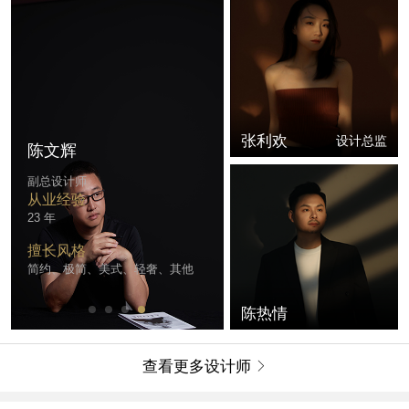
张利欢
设计总监
陈文辉
副总设计师
从业经验
23 年
擅长风格
简约、极简、美式、轻奢、其他
陈热情
查看更多设计师
