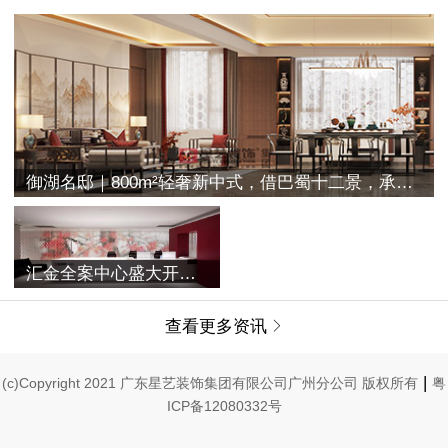
御湖名邸｜800m²轻奢新中式，借巴蜀十二景，承古典之空灵
汇金全案中心盛大开业 | 融合过往与未来，唤醒家的美学记忆
查看更多资讯

|
(c)Copyright 2021 广东星艺装饰集团有限公司广州分公司 版权所有
粤
ICP备12080332号