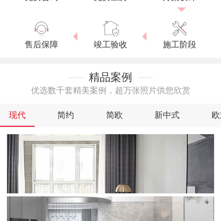
售后保障
竣工验收
施工阶段
精品案例
优选数千套精美案例，超万张照片供您欣赏
现代
简约
简欧
新中式
欧