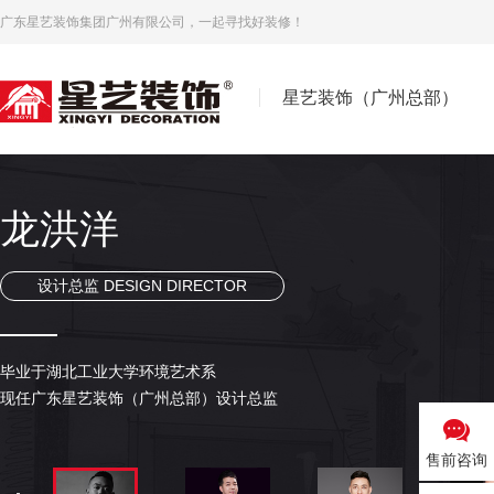
广东星艺装饰集团广州有限公司，一起寻找好装修！
星艺装饰（广州总部）
凌美强
魏己成
帅伯尤
陈文辉
柳军友
陈热情
张利欢
龙洪洋
副总设计师 DEPUTY CHIEF DESIGNER
副总设计师 DEPUTY CHIEF DESIGNER
副总设计师 DEPUTY CHIEF DESIGNER
设计总监 DESIGN DIRECTOR
设计总监 DESIGN DIRECTOR
设计总监 DESIGN DIRECTOR
设计总监 DESIGN DIRECTOR
设计总监 DESIGN DIRECTOR
广州总部C6组设计总监
学士学位 研修于清华大学美术学院 中国高级室内建筑师，
毕业于南昌大学艺术学院设计艺术专业，
•注册高级室内设计师 •星艺装饰集团广州总部设计总监、副总设计师 •广
高级室内设计师
毕业于广州工程学院 室内设计师专业，从事家居室内设计7年，擅长现
星艺总部 副总设计兼设计总监；
毕业于湖北工业大学环境艺术系
艺术设计系毕业，进修广州美术学院环艺系
国家中级职称，广州市优秀室内设计师...
本科学历，学士学位。
国家注册室内设计师（高级工国家职业资格证书）
多次游学法国，德国，奥地利，俄罗斯，巴塞罗那，日本，迪拜，...
现任广东星艺装饰（广州总部）设计总监
...
...
...
...
售前咨询