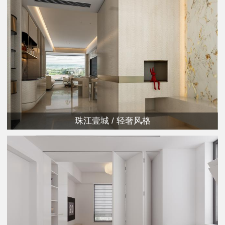
珠江壹城 / 轻奢风格