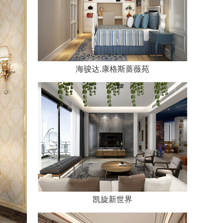
海骏达.康格斯蔷薇苑
凯旋新世界