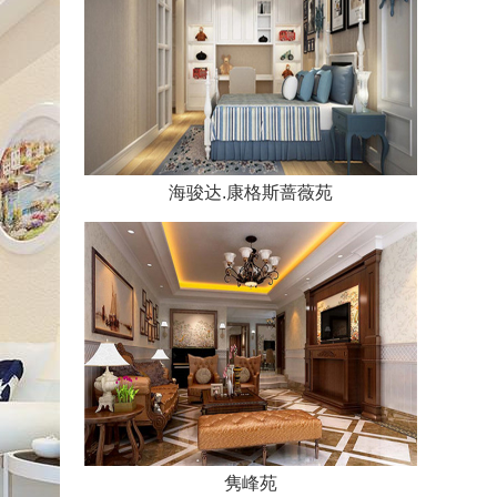
海骏达.康格斯蔷薇苑
隽峰苑