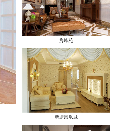
隽峰苑
新塘凤凰城