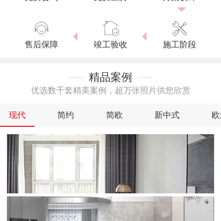
售后保障
竣工验收
施工阶段
精品案例
优选数千套精美案例，超万张照片供您欣赏
现代
简约
简欧
新中式
欧