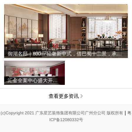
御湖名邸｜800m²轻奢新中式，借巴蜀十二景，承古典之空灵
汇金全案中心盛大开业 | 融合过往与未来，唤醒家的美学记忆
查看更多资讯

|
(c)Copyright 2021 广东星艺装饰集团有限公司广州分公司 版权所有
粤
ICP备12080332号