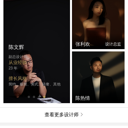
张利欢
设计总监
陈文辉
副总设计师
从业经验
23 年
擅长风格
简约、极简、美式、轻奢、其他
陈热情
查看更多设计师
